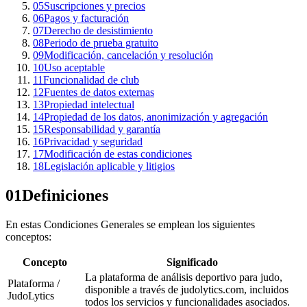
05
Suscripciones y precios
06
Pagos y facturación
07
Derecho de desistimiento
08
Periodo de prueba gratuito
09
Modificación, cancelación y resolución
10
Uso aceptable
11
Funcionalidad de club
12
Fuentes de datos externas
13
Propiedad intelectual
14
Propiedad de los datos, anonimización y agregación
15
Responsabilidad y garantía
16
Privacidad y seguridad
17
Modificación de estas condiciones
18
Legislación aplicable y litigios
01
Definiciones
En estas Condiciones Generales se emplean los siguientes
conceptos:
Concepto
Significado
La plataforma de análisis deportivo para judo,
Plataforma /
disponible a través de judolytics.com, incluidos
JudoLytics
todos los servicios y funcionalidades asociados.