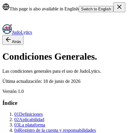
JudoLytics: The Complete Judo Platform for Judokas, Coaches & Clu
This page is also available in English
Switch to English
Judo
Lytics
Atrás
Condiciones Generales
.
Las condiciones generales para el uso de
Judo
Lytics
.
Última actualización: 18 de junio de 2026
Versión 1.0
Índice
01
Definiciones
02
Aplicabilidad
03
La plataforma
04
Registro de la cuenta y responsabilidades