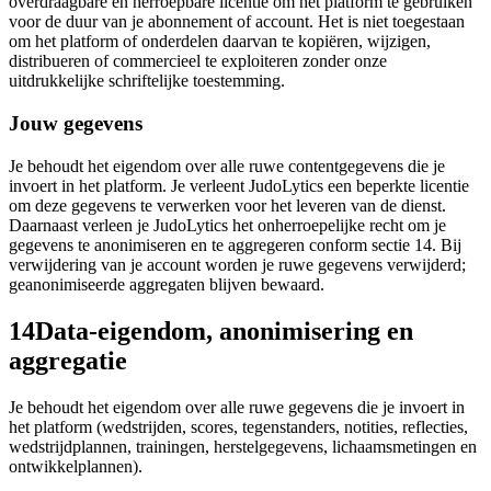
overdraagbare en herroepbare licentie om het platform te gebruiken
voor de duur van je abonnement of account. Het is niet toegestaan
om het platform of onderdelen daarvan te kopiëren, wijzigen,
distribueren of commercieel te exploiteren zonder onze
uitdrukkelijke schriftelijke toestemming.
Jouw gegevens
Je behoudt het eigendom over alle ruwe contentgegevens die je
invoert in het platform. Je verleent JudoLytics een beperkte licentie
om deze gegevens te verwerken voor het leveren van de dienst.
Daarnaast verleen je JudoLytics het onherroepelijke recht om je
gegevens te anonimiseren en te aggregeren conform sectie 14. Bij
verwijdering van je account worden je ruwe gegevens verwijderd;
geanonimiseerde aggregaten blijven bewaard.
14
Data-eigendom, anonimisering en
aggregatie
Je behoudt het eigendom over alle ruwe gegevens die je invoert in
het platform (wedstrijden, scores, tegenstanders, notities, reflecties,
wedstrijdplannen, trainingen, herstelgegevens, lichaamsmetingen en
ontwikkelplannen).