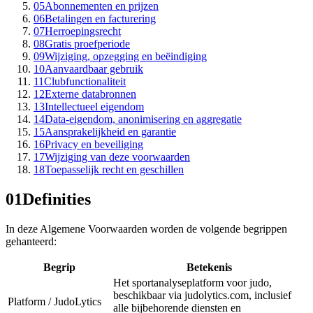
05
Abonnementen en prijzen
06
Betalingen en facturering
07
Herroepingsrecht
08
Gratis proefperiode
09
Wijziging, opzegging en beëindiging
10
Aanvaardbaar gebruik
11
Clubfunctionaliteit
12
Externe databronnen
13
Intellectueel eigendom
14
Data-eigendom, anonimisering en aggregatie
15
Aansprakelijkheid en garantie
16
Privacy en beveiliging
17
Wijziging van deze voorwaarden
18
Toepasselijk recht en geschillen
01
Definities
In deze Algemene Voorwaarden worden de volgende begrippen
gehanteerd:
Begrip
Betekenis
Het sportanalyseplatform voor judo,
beschikbaar via judolytics.com, inclusief
Platform / JudoLytics
alle bijbehorende diensten en