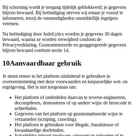
Bij schorsing wordt je toegang tijdelijk geblokkeerd; je gegevens
blijven bewaard. Bij beëindiging streven wij ernaar je vooraf te
informeren, tenzij de omstandigheden onmiddellijk ingrijpen
vereisen.
Na beëindiging door JudoLytics worden je gegevens 30 dagen
bewaard, waarna ze worden verwijderd conform de
Privacyverklaring. Geanonimiseerde en geaggregeerde gegevens
blijven bewaard conform sectie 14.
10
Aanvaardbaar gebruik
Je stemt ermee in het platform uitsluitend te gebruiken in
overeenstemming met deze voorwaarden en toepasselijke wet- en
regelgeving. Het is niet toegestaan om:
Het platform of onderdelen daarvan te reverse-engineeren,
decompileren, demonteren of op andere wijze de broncode te
achterhalen.
Gegevens van het platform op geautomatiseerde wijze te
verzamelen (scraping, crawling).
Het platform te gebruiken voor illegale, frauduleuze of
kwaadaardige doeleinden.
Schadelijke inhoud (malware, virussen) te uploaden of te