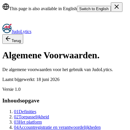
JudoLytics: The Complete Judo Platform for Judokas, Coaches & Clu
This page is also available in English
Switch to English
Judo
Lytics
Terug
Algemene Voorwaarden
.
De algemene voorwaarden voor het gebruik van
Judo
Lytics
.
Laatst bijgewerkt: 18 juni 2026
Versie 1.0
Inhoudsopgave
01
Definities
02
Toepasselijkheid
03
Het platform
04
Accountregistratie en verantwoordelijkheden