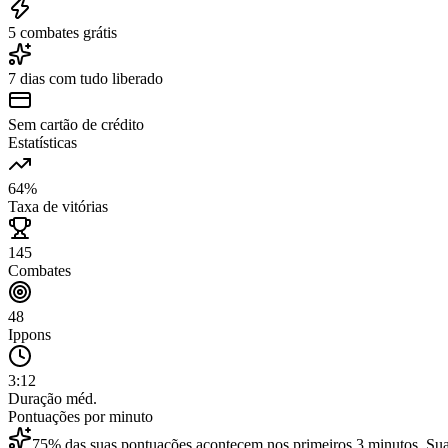
5 combates grátis
7 dias com tudo liberado
Sem cartão de crédito
Estatísticas
64%
Taxa de vitórias
145
Combates
48
Ippons
3:12
Duração méd.
Pontuações por minuto
75% das suas pontuações acontecem nos primeiros 3 minutos. Sua a