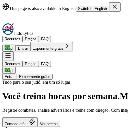
JudoLytics: The Complete Judo Platform for Judokas, Coaches & Clu
This page is also available in English
Switch to English
Judo
Lytics
Recursos
Preços
FAQ
pt
Entrar
Experimente grátis
Recursos
Preços
FAQ
pt
Entrar
Experimente grátis
Tudo para o seu judô, em um só lugar
Você treina horas por semana.
Ma
Registre combates, analise adversários e treine com direção. Com ins
Comece grátis
Ver preços