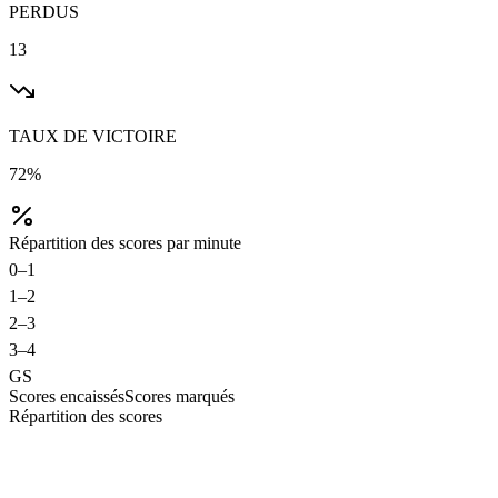
PERDUS
13
TAUX DE VICTOIRE
72%
Répartition des scores par minute
0–1
1–2
2–3
3–4
GS
Scores encaissés
Scores marqués
Répartition des scores