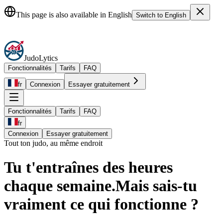
JudoLytics: The Complete Judo Platform for Judokas, Coaches & Clu
This page is also available in English
Switch to English
Judo
Lytics
Fonctionnalités
Tarifs
FAQ
fr
Connexion
Essayer gratuitement
Fonctionnalités
Tarifs
FAQ
fr
Connexion
Essayer gratuitement
Tout ton judo, au même endroit
Tu t'entraînes des heures
chaque semaine.
Mais sais-tu
vraiment ce qui fonctionne ?