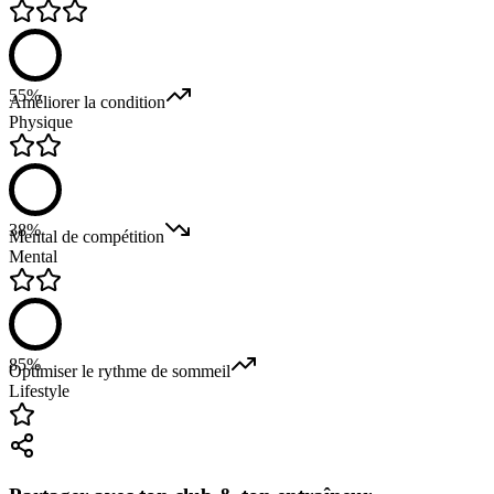
55%
Améliorer la condition
Physique
38%
Mental de compétition
Mental
85%
Optimiser le rythme de sommeil
Lifestyle