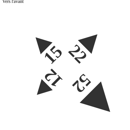
Vers l'avant
22
15
12
52