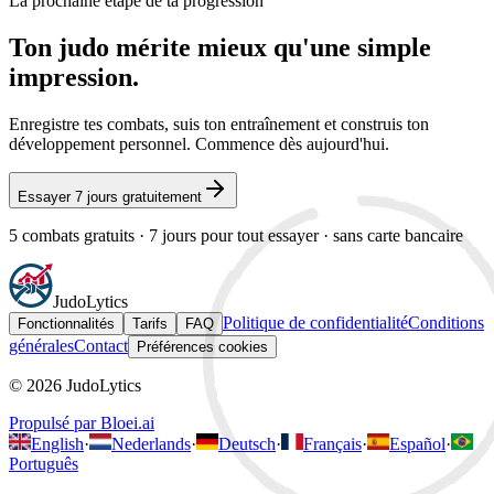
La prochaine étape de ta progression
Ton judo mérite mieux qu'une simple
impression.
Enregistre tes combats, suis ton entraînement et construis ton
développement personnel. Commence dès aujourd'hui.
Essayer 7 jours gratuitement
5 combats gratuits · 7 jours pour tout essayer · sans carte bancaire
Judo
Lytics
Politique de confidentialité
Conditions
Fonctionnalités
Tarifs
FAQ
générales
Contact
Préférences cookies
© 2026 JudoLytics
Propulsé par Bloei.ai
English
·
Nederlands
·
Deutsch
·
Français
·
Español
·
Português