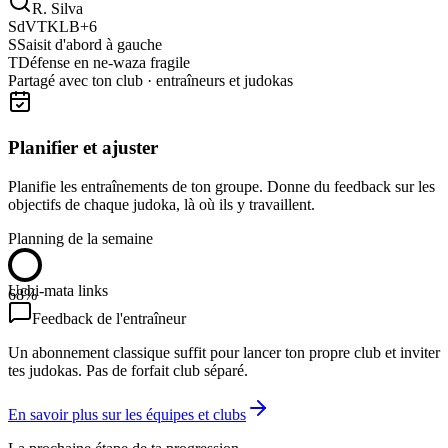
R. Silva
SdV
TK
LB
+6
S
Saisit d'abord à gauche
T
Défense en ne-waza fragile
Partagé avec ton club · entraîneurs et judokas
Planifier et ajuster
Planifie les entraînements de ton groupe. Donne du feedback sur les
objectifs de chaque judoka, là où ils y travaillent.
Planning de la semaine
Uchi-mata links
68%
Feedback de l'entraîneur
Un abonnement classique suffit pour lancer ton propre club et inviter
tes judokas. Pas de forfait club séparé.
En savoir plus sur les équipes et clubs