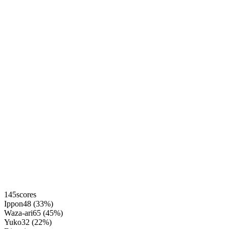
145
scores
Ippon
48 (33%)
Waza-ari
65 (45%)
Yuko
32 (22%)