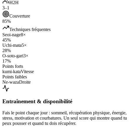
H2H
3–1
Couverture
85%
Techniques fréquentes
Seoi-nage
8×
45%
Uchi-mata
5×
28%
O-soto-gari
3×
17%
Points forts
kumi-kata
Vitesse
Points faibles
Ne-waza
Droite
Entraînement & disponibilité
Fais le point chaque jour : sommeil, récupération physique, énergie,
stress, motivation et courbatures. Un seul score qui montre quand tu
peux pousser et quand tu dois récupérer.