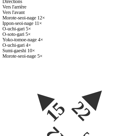
Directions
Vers l'arrière
Vers l'avant
Morote-seoi-nage
12×
Ippon-seoi-nage
11×
O-uchi-gari
5×
O-soto-gari
5×
Yoko-tomoe-nage
4×
O-uchi-gari
4×
Sumi-gaeshi
10×
Morote-seoi-nage
5×
22
15