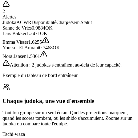
2
Alertes
Judoka
ACWR
Disponibilité
Charge/sem.
Statut
Sanne de Vries
0.98
84
OK
Lars Bakker
1.24
71
OK
Emma Visser
1.62
55
Youssef El Amrani
0.74
68
OK
Nora Jansen
1.53
61
Attention : 2 judokas s'entraînent au-delà de leur capacité.
Exemple du tableau de bord entraîneur
Chaque judoka, une vue d'ensemble
Tout ton groupe sur un seul écran. Quelles projections marquent,
quand les scores tombent, où les shido s'accumulent. Zoome sur un
judoka ou compare toute l'équipe.
Tachi-waza