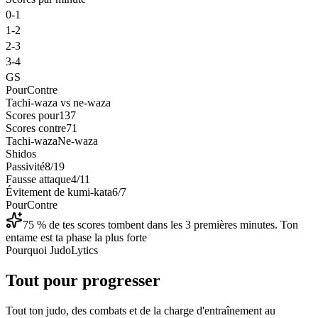
0-1
1-2
2-3
3-4
GS
Pour
Contre
Tachi-waza vs ne-waza
Scores pour
137
Scores contre
71
Tachi-waza
Ne-waza
Shidos
Passivité
8/19
Fausse attaque
4/11
Évitement de kumi-kata
6/7
Pour
Contre
75 % de tes scores tombent dans les 3 premières minutes. Ton
entame est ta phase la plus forte
Pourquoi JudoLytics
Tout pour progresser
Tout ton judo, des combats et de la charge d'entraînement au